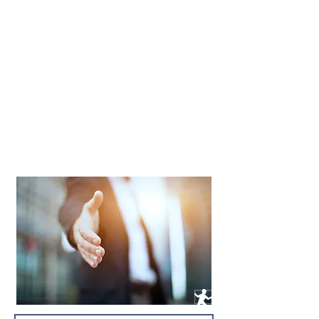
recebê-lo. Para isso, entre em contato
conosco por meio do formulário abaixo
informando:
- razão social;
- CNPJ;
- endereço completo.
Em seguida, aguarde o contato da nossa
Equipe Comercial!