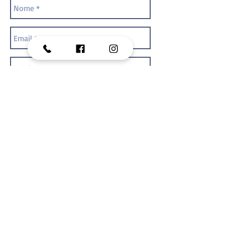
Enviar
Condomínio Century Industrial. Avenida Sebastião Henrique da Cunha